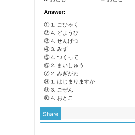
Answer:
① 1. ごひゃく
② 4. どようび
③ 4. せんげつ
④ 3. みず
⑤ 4. つくって
⑥ 2. まいしゅう
⑦ 2. みぎがわ
⑧ 1. はじまりますか
⑨ 3. ごぜん
⑩ 4. おとこ
Share