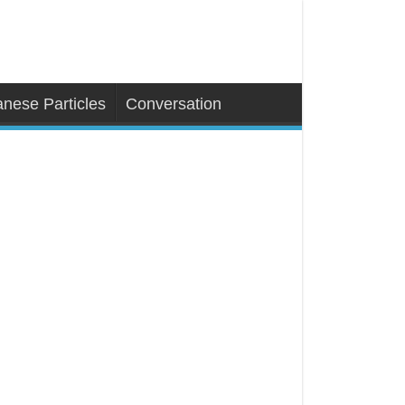
nese Particles
Conversation