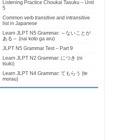
Listening Practice Choukai Tasuku – Unit
5
Common verb transitive and intransitive
list in Japanese
Learn JLPT N5 Grammar: ～ないことが
ある～ (nai koto ga aru)
JLPT N5 Grammar Test – Part 9
Learn JLPT N2 Grammar: につき (ni
tsuki)
Learn JLPT N4 Grammar: てもらう (te
morau)