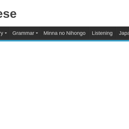
ry
Grammar
Minna no Nihongo
Listening
Japa