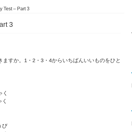
 Test – Part 3
art 3
かきますか。1・2・3・4からいちばんいいものをひと
ゃく
ゃく
。
うび