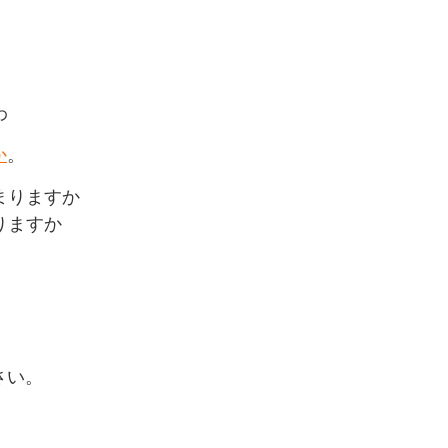
わ
か
。
まりますか
りますか
さい。