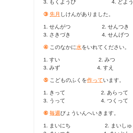
3. もくようび 4. どよう
③
先月
しけんがありました。
1. せんがつ 2. せんつき
3. さきづき 4. せんげつ
④
このなかに
水
をいれてください。
1. すい 2. みつ
3. みず 4. すえ
⑤
こどものふくを
作って
います。
1. きって 2. あらって
3. うって 4. つくって
⑥
毎週
びょういんへいきます。
1. まいにち 2. まいしゅ