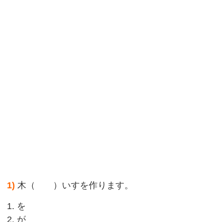
1)
木（ ）いすを作ります。
1. を
2. が