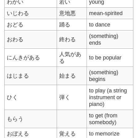
わかい
若い
young
いじわる
意地悪
mean-spirited
おどる
踊る
to dance
(something)
おわる
終わる
ends
人気があ
にんきがある
to be popular
る
(something)
はじまる
始まる
begins
to play (a string
ひく
弾く
instrument or
piano)
to get (from
もらう
somebody)
おぼえる
覚える
to memorize