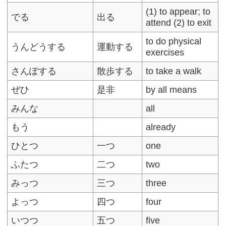
(1) to appear; to
でる
出る
attend (2) to exit
to do physical
うんどうする
運動する
exercises
さんぽする
散歩する
to take a walk
ぜひ
是非
by all means
みんな
all
もう
already
ひとつ
一つ
one
ふたつ
二つ
two
みっつ
三つ
three
よっつ
四つ
four
いつつ
五つ
five