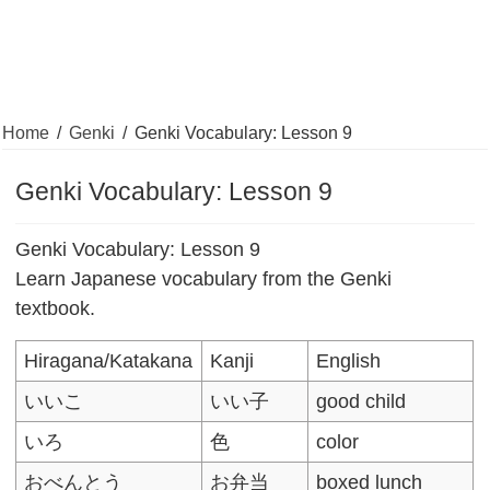
Home
/
Genki
/
Genki Vocabulary: Lesson 9
Genki Vocabulary: Lesson 9
Genki Vocabulary: Lesson 9
Learn Japanese vocabulary from the Genki
textbook.
Hiragana/Katakana
Kanji
English
いいこ
いい子
good child
いろ
色
color
おべんとう
お弁当
boxed lunch