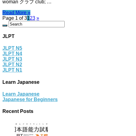
woman クラブ club; …
Read More »
Page 1 of 3
1
2
3
»
JLPT
JLPT N5
JLPT N4
JLPT N3
JLPT N2
JLPT N1
Learn Japanese
Learn Japanese
Japanese for Beginners
Recent Posts