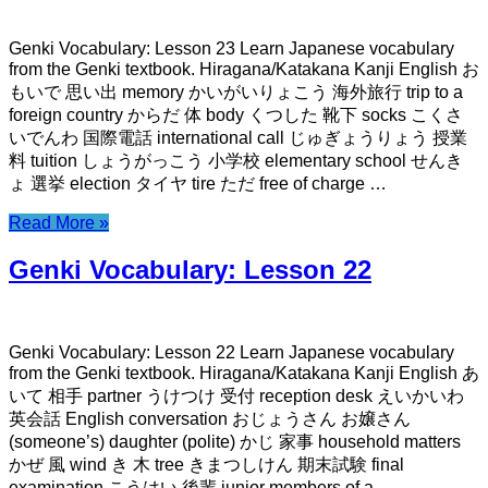
Genki Vocabulary: Lesson 23 Learn Japanese vocabulary
from the Genki textbook. Hiragana/Katakana Kanji English お
もいで 思い出 memory かいがいりょこう 海外旅行 trip to a
foreign country からだ 体 body くつした 靴下 socks こくさ
いでんわ 国際電話 international call じゅぎょうりょう 授業
料 tuition しょうがっこう 小学校 elementary school せんき
ょ 選挙 election タイヤ tire ただ free of charge …
Read More »
Genki Vocabulary: Lesson 22
Genki Vocabulary: Lesson 22 Learn Japanese vocabulary
from the Genki textbook. Hiragana/Katakana Kanji English あ
いて 相手 partner うけつけ 受付 reception desk えいかいわ
英会話 English conversation おじょうさん お嬢さん
(someone’s) daughter (polite) かじ 家事 household matters
かぜ 風 wind き 木 tree きまつしけん 期末試験 final
examination こうはい 後輩 junior members of a …