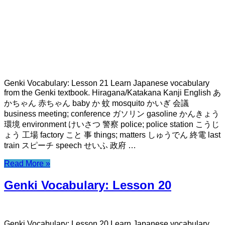
Genki Vocabulary: Lesson 21 Learn Japanese vocabulary
from the Genki textbook. Hiragana/Katakana Kanji English あ
かちゃん 赤ちゃん baby か 蚊 mosquito かいぎ 会議
business meeting; conference ガソリン gasoline かんきょう
環境 environment けいさつ 警察 police; police station こうじ
ょう 工場 factory こと 事 things; matters しゅうでん 終電 last
train スピーチ speech せいふ 政府 …
Read More »
Genki Vocabulary: Lesson 20
Genki Vocabulary: Lesson 20 Learn Japanese vocabulary