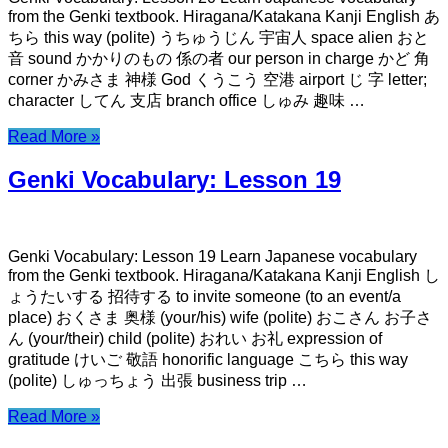
from the Genki textbook. Hiragana/Katakana Kanji English あ
ちら this way (polite) うちゅうじん 宇宙人 space alien おと
音 sound かかりのもの 係の者 our person in charge かど 角
corner かみさま 神様 God くうこう 空港 airport じ 字 letter;
character してん 支店 branch office しゅみ 趣味 …
Read More »
Genki Vocabulary: Lesson 19
Genki Vocabulary: Lesson 19 Learn Japanese vocabulary
from the Genki textbook. Hiragana/Katakana Kanji English し
ょうたいする 招待する to invite someone (to an event/a
place) おくさま 奥様 (your/his) wife (polite) おこさん お子さ
ん (your/their) child (polite) おれい お礼 expression of
gratitude けいご 敬語 honorific language こちら this way
(polite) しゅっちょう 出張 business trip …
Read More »