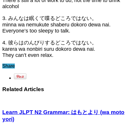
There’s still a lot of work to do, not the time to drink
alcohol
3. みんなは眠くて喋るどころではない。
minna wa nemukute shaberu dokoro dewa nai.
Everyone’s too sleepy to talk.
4. 彼らはのんびりするどころではない。
karera wa nonbiri suru dokoro dewa nai.
They can’t even relax.
Share
Related Articles
Learn JLPT N2 Grammar: はもとより (wa moto
yori)