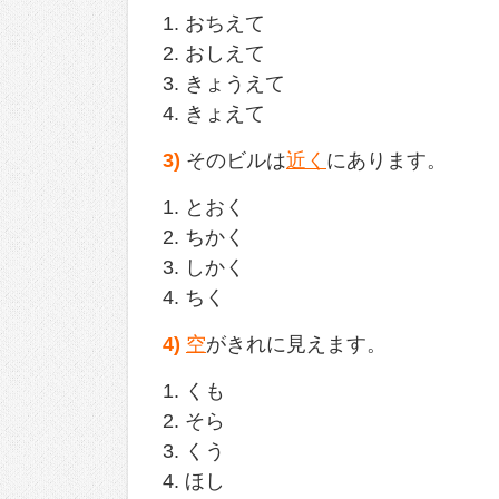
1. おちえて
2. おしえて
3. きょうえて
4. きょえて
3)
そのビルは
近く
にあります。
1. とおく
2. ちかく
3. しかく
4. ちく
4)
空
がきれに見えます。
1. くも
2. そら
3. くう
4. ほし