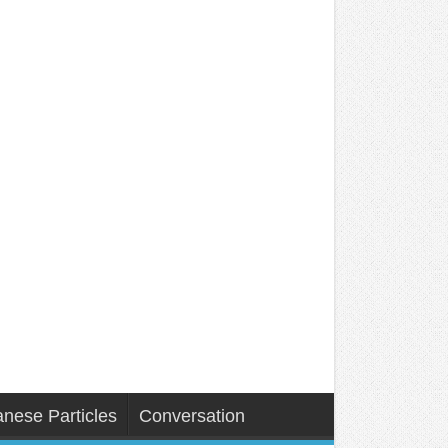
nese Particles
Conversation