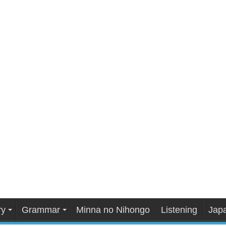
ry
Grammar
Minna no Nihongo
Listening
Japa