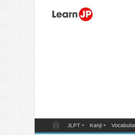
JLPT
Kanji
Vocabula