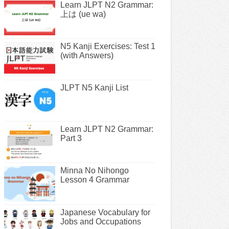
Learn JLPT N2 Grammar:
上は (ue wa)
N5 Kanji Exercises: Test 1
(with Answers)
JLPT N5 Kanji List
Learn JLPT N2 Grammar:
Part 3
Minna No Nihongo
Lesson 4 Grammar
Japanese Vocabulary for
Jobs and Occupations