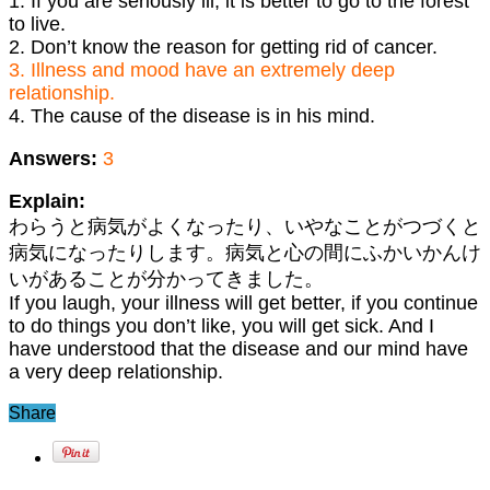
1. If you are seriously ill, it is better to go to the forest
to live.
2. Don’t know the reason for getting rid of cancer.
3. Illness and mood have an extremely deep
relationship.
4. The cause of the disease is in his mind.
Answers:
3
Explain:
わらうと病気がよくなったり、いやなことがつづくと
病気になったりします。病気と心の間にふかいかんけ
いがあることが分かってきました。
If you laugh, your illness will get better, if you continue
to do things you don’t like, you will get sick. And I
have understood that the disease and our mind have
a very deep relationship.
Share