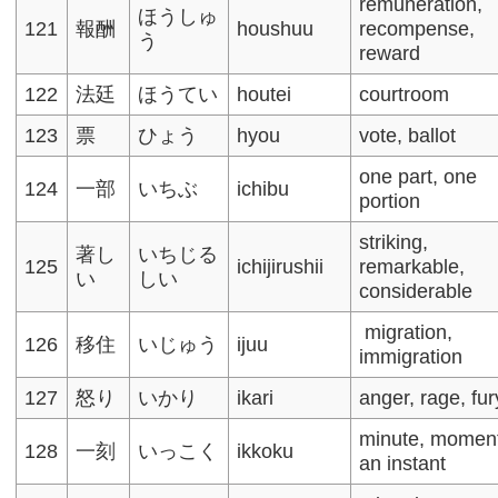
remuneration,
ほうしゅ
121
報酬
houshuu
recompense,
う
reward
122
法廷
ほうてい
houtei
courtroom
123
票
ひょう
hyou
vote, ballot
one part, one
124
一部
いちぶ
ichibu
portion
striking,
著し
いちじる
125
ichijirushii
remarkable,
い
しい
considerable
migration,
126
移住
いじゅう
ijuu
immigration​
127
怒り
いかり
ikari
anger, rage, fur
minute, momen
128
一刻
いっこく
ikkoku
an instant​