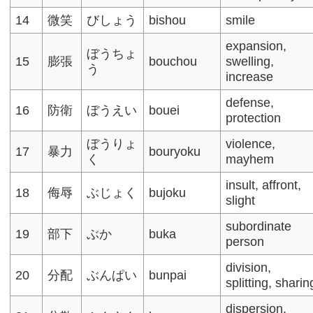
14
微笑
びしょう
bishou
smile
expansion,
ぼうちょ
15
膨張
bouchou
swelling,
う
increase
defense,
16
防衛
ぼうえい
bouei
protection
ぼうりょ
violence,
17
暴力
bouryoku
く
mayhem
insult, affront,
18
侮辱
ぶじょく
bujoku
slight
subordinate
19
部下
ぶか
buka
person
division,
20
分配
ぶんぱい
bunpai
splitting, sharin
dispersion,