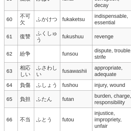
decay
不可
indispensable,
60
ふかけつ
fukaketsu
欠
essential​
ふくしゅ
61
復讐
fukushuu
revenge
う
dispute, trouble
62
紛争
funsou
strife​
相応
ふさわし
appropriate,
63
fusawashii
しい
い
adequate
64
負傷
ふしょう
fushou
injury, wound​
burden, charge
65
負担
ふたん
futan
responsibility​
injustice,
66
不当
ふとう
futou
impropriety,
unfair