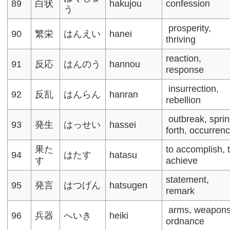
89
白状
hakujou
confession
う
prosperity,
90
繁栄
はんえい
hanei
thriving
reaction,
91
反応
はんのう
hannou
response​
insurrection,
92
反乱
はんらん
hanran
rebellion
outbreak, spri
93
発生
はっせい
hassei
forth, occurren
果た
to accomplish, 
94
はたす
hatasu
す
achieve
statement,
95
発言
はつげん
hatsugen
remark
arms, weapons
96
兵器
へいき
heiki
ordnance​