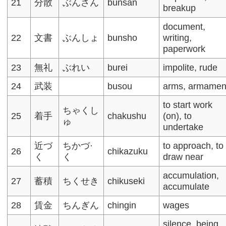
21
分散
ぶんさん
bunsan
breakup
document,
22
文書
ぶんしょ
bunsho
writing,
paperwork
23
無礼
ぶれい
burei
impolite, rude​
24
武装
busou
arms, armament
to start work
ちゃくし
25
着手
chakushu
(on), to
ゅ
undertake​
近づ
ちかづ·
to approach, to
26
chikazuku
く
く
draw near
accumulation,
27
蓄積
ちくせき
chikuseki
accumulate
28
賃金
ちんぎん
chingin
wages
silence, being