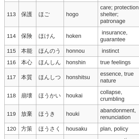
care; protection
113
保護
ほご
hogo
shelter;
patronage
insurance,
114
保険
ほけん
hoken
guarantee​
115
本能
ほんのう
honnou
instinct
116
本心
ほんしん
honshin
true feelings​
essence, true
117
本質
ほんしつ
honshitsu
nature
collapse,
118
崩壊
ほうかい
houkai
crumbling
abandonment,
119
放棄
ほうき
houki
renunciation
120
方策
ほうさく
housaku
plan, policy​