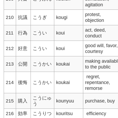
agitation
protest,
210
抗議
こうぎ
kougi
objection​
act, deed,
211
行為
こうい
koui
conduct​
good will, favor,
212
好意
こうい
koui
courtesy
making availab
213
公開
こうかい
koukai
to the public
regret,
214
後悔
こうかい
koukai
repentance,
remorse​
こうにゅ
215
購入
kounyuu
purchase, buy​
う
216
効率
こうりつ
kouritsu
efficiency