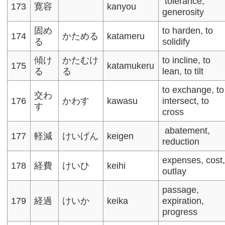
tolerance,
173
寛容
kanyou
generosity
固め
to harden, to
174
かためる
katameru
る
solidify
傾け
かたむけ
to incline, to
175
katamukeru
る
る
lean, to tilt
to exchange, to
交わ
176
かわす
kawasu
intersect, to
す
cross
abatement,
177
軽減
けいげん
keigen
reduction​
expenses, cost
178
経費
けいひ
keihi
outlay​
passage,
179
経過
けいか
keika
expiration,
progress