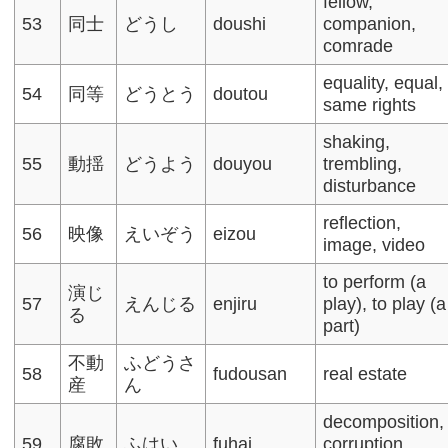
fellow,
53
同士
どうし
doushi
companion,
comrade
equality, equal,
54
同等
どうとう
doutou
same rights
shaking,
55
動揺
どうよう
douyou
trembling,
disturbance
reflection,
56
映像
えいぞう
eizou
image, video
to perform (a
演じ
57
えんじる
enjiru
play), to play (a
る
part)
不動
ふどうさ
58
fudousan
real estate​
産
ん
decomposition,
59
腐敗
ふはい
fuhai
corruption,