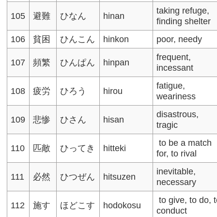
taking refuge,
105
避難
ひなん
hinan
finding shelter
106
貧困
ひんこん
hinkon
poor, needy​
frequent,
107
頻繁
ひんぱん
hinpan
incessant
fatigue,
108
疲労
ひろう
hirou
weariness​
disastrous,
109
悲惨
ひさん
hisan
tragic
to be a match
110
匹敵
ひってき
hitteki
for, to rival
inevitable,
111
必然
ひつぜん
hitsuzen
necessary
to give, to do, 
112
施す
ほどこす
hodokosu
conduct