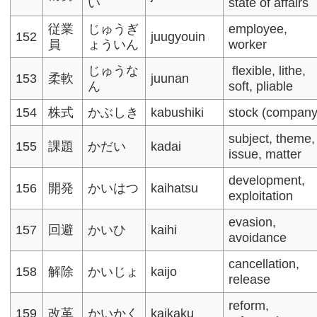
い
state of affairs
従業
じゅうぎ
employee,
152
juugyouin
員
ょういん
worker​
じゅうな
flexible, lithe,
153
柔軟
juunan
ん
soft, pliable​
154
株式
かぶしき
kabushiki
stock (company)
subject, theme,
155
課題
かだい
kadai
issue, matter​
development,
156
開発
かいはつ
kaihatsu
exploitation​
evasion,
157
回避
かいひ
kaihi
avoidance​
cancellation,
158
解除
かいじょ
kaijo
release
reform,
159
改革
かいかく
kaikaku