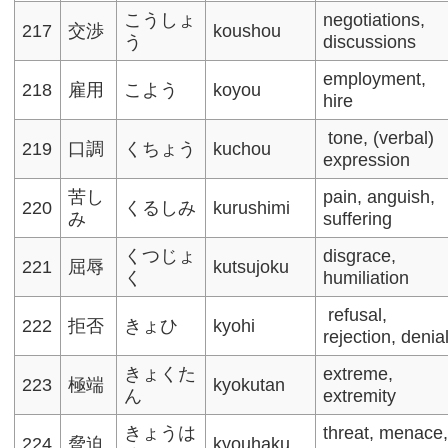
こうしょ
negotiations,
217
交渉
koushou
う
discussions​
employment,
218
雇用
こよう
koyou
hire​
tone, (verbal)
219
口調
くちょう
kuchou
expression​
苦し
pain, anguish,
220
くるしみ
kurushimi
み
suffering
くつじょ
disgrace,
221
屈辱
kutsujoku
く
humiliation​
refusal,
222
拒否
きょひ
kyohi
rejection, denia
きょくた
extreme,
223
極端
kyokutan
ん
extremity​
きょうは
threat, menace
224
脅迫
kyouhaku