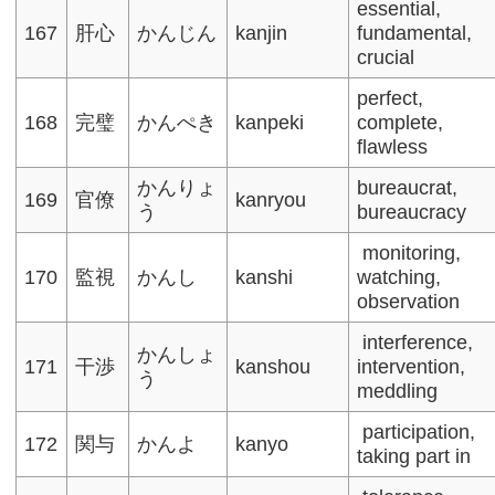
essential,
167
肝心
かんじん
kanjin
fundamental,
crucial
perfect,
168
完璧
かんぺき
kanpeki
complete,
flawless​
かんりょ
bureaucrat,
169
官僚
kanryou
う
bureaucracy​
monitoring,
170
監視
かんし
kanshi
watching,
observation
interference,
かんしょ
171
干渉
kanshou
intervention,
う
meddling​
participation,
172
関与
かんよ
kanyo
taking part in