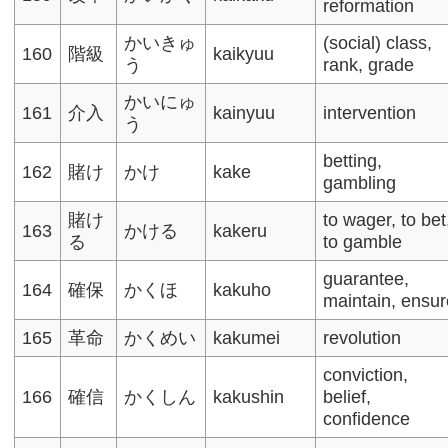
reformation
かいきゅ
(social) class,
160
階級
kaikyuu
う
rank, grade​
かいにゅ
161
介入
kainyuu
intervention
う
betting,
162
賭け
かけ
kake
gambling
賭け
to wager, to bet
163
かける
kakeru
る
to gamble
guarantee,
164
確保
かくほ
kakuho
maintain, ensu
165
革命
かくめい
kakumei
revolution
conviction,
166
確信
かくしん
kakushin
belief,
confidence​