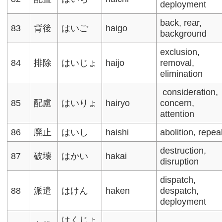
deployment
back, rear, ​
83
背後
はいご
haigo
background
exclusion,
84
排除
はいじょ
haijo
removal,
elimination
consideration,
85
配慮
はいりょ
hairyo
concern,
attention
86
廃止
はいし
haishi
abolition, repeal
destruction,
87
破壊
はかい
hakai
disruption​
dispatch,
88
派遣
はけん
haken
despatch,
deployment​
はくじょ