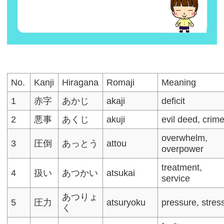
No.
Kanji
Hiragana
Romaji
Meaning
1
赤字
あかじ
akaji
deficit
2
悪事
あくじ
akuji
evil deed, crim
overwhelm,
3
圧倒
あっとう
attou
overpower
treatment,
4
扱い
あつかい
atsukai
service​
あつりょ
5
圧力
atsuryoku
pressure, stress
く