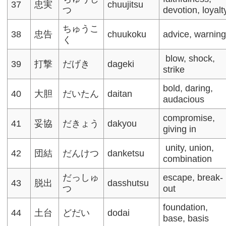
37
忠実
chuujitsu
つ
devotion, loyalt
ちゅうこ
38
忠告
chuukoku
advice, warning
く
blow, shock,
39
打撃
だげき
dageki
strike
bold, daring,
40
大胆
だいたん
daitan
audacious​
compromise,
41
妥協
だきょう
dakyou
giving in​
unity, union,
42
団結
だんけつ
danketsu
combination
だっしゅ
escape, break-
43
脱出
dasshutsu
つ
out​
foundation,
44
土台
どだい
dodai
base, basis​