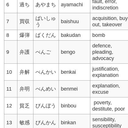
fault, error,
6
過ち
あやまち
ayamachi
indiscretion
ばいしゅ
acquisition, buy
7
買収
baishuu
う
out, takeover
8
爆弾
ばくだん
bakudan
bomb
defence,
9
弁護
べんご
bengo
pleading,
advocacy​
justification,
10
弁解
べんかい
benkai
explanation
explanation,
11
弁明
べんめい
benmei
excuse
poverty,
12
貧乏
びんぼう
binbou
destitute, poor​
sensibility,
13
敏感
びんかん
binkan
susceptibility