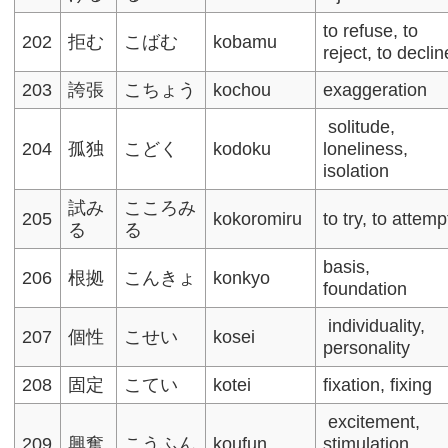
to refuse, to
202
拒む
こばむ
kobamu
reject, to decline
203
​誇張
こちょう
kochou
exaggeration
solitude,
204
孤独
こどく
kodoku
loneliness,
isolation
試み
こころみ
205
kokoromiru
to try, to attemp
る
る
basis,
206
根拠
こんきょ
konkyo
foundation​
individuality,
207
個性
こせい
kosei
personality
208
固定
こてい
kotei
fixation, fixing
excitement,
209
興奮
こうふん
koufun
stimulation,