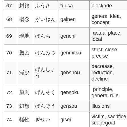
67
封鎖
ふうさ
fuusa
blockade
general idea,
68
概念
がいねん
gainen
concept
actual place,
69
現地
げんち
genchi
local
strict, close,
70
厳密
げんみつ
genmitsu
precise
decrease,
げんしょ
71
減少
genshou
reduction,
う
decline
principle,
72
原則
げんそく
gensoku
general rule​
73
幻想
げんそう
gensou
illusions
victim, sacrifice
74
犠牲
ぎせい
gisei
scapegoat