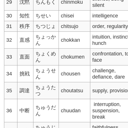
29
沈黙
ちんもく
chinmoku
silent
30
知性
ちせい
chisei
intelligence
31
秩序
ちつじょ
chitsujo
order, regularit
ちょっか
intuition, instinc
32
直感
chokkan
ん
hunch
ちょくめ
confrontation, t
33
直面
chokumen
ん
face
ちょうせ
challenge,
34
挑戦
chousen
ん
defiance, dare
ちょうた
35
調達
choutatsu
supply, provisi
つ
interruption,
ちゅうだ
36
中断
chuudan
suspension,
ん
break​
ちゅうじ
faithfulness,