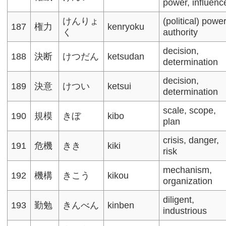
power, influence
けんりょ
(political) power
187
権力
kenryoku
く
authority
decision,
188
決断
けつだん
ketsudan
determination​
decision,
189
決意
けつい
ketsui
determination
scale, scope,
190
規模
きぼ
kibo
plan
crisis, danger,
191
危機
きき
kiki
risk​
mechanism,
192
機構
きこう
kikou
organization
diligent,
193
勤勉
きんべん
kinben
industrious​