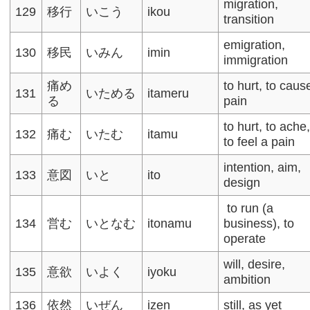
migration,
129
移行
いこう
ikou
transition​
emigration,
130
移民
いみん
imin
immigration
痛め
to hurt, to caus
131
いためる
itameru
る
pain
to hurt, to ache
132
痛む
いたむ
itamu
to feel a pain​
intention, aim,
133
意図
いと
ito
design​
to run (a
134
営む
いとなむ
itonamu
business), to
operate
will, desire,
135
意欲
いよく
iyoku
ambition
136
依然
いぜん
izen
still, as yet