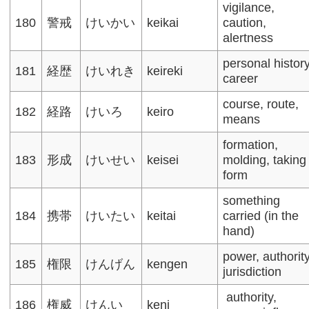
vigilance,
180
警戒
けいかい
keikai
caution,
alertness
personal history
181
経歴
けいれき
keireki
career​
course, route,
182
経路
けいろ
keiro
means
formation,
183
形成
けいせい
keisei
molding, taking
form​
something
184
携帯
けいたい
keitai
carried (in the
hand)
power, authority
185
権限
けんげん
kengen
jurisdiction​
authority,
186
権威
けんい
keni