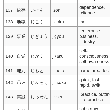
dependence,
137
依存
いぞん
izon
reliance​
138
地獄
じごく
jigoku
hell
enterprise,
139
事業
じぎょう
jigyou
business,
industry
self-
140
自覚
じかく
jikaku
consciousness,
self-awareness​
141
地元
じもと
jimoto
home area, loc
quick, fast,
142
迅速
じんそく
jinsoku
rapid, swift
practice, puttin
143
実践
じっせん
jissen
into practice
substance,