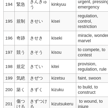
きんきゅ
urgent, pressin
194
緊急
kinkyuu
う
emergency​
regulation,
195
規制
きせい
kisei
control,
restriction
miracle, wonder
196
奇跡
きせき
kiseki
marvel​
to compete, to
197
競う
きそう
kisou
contest
provision,
198
規定
きてい
kitei
regulation, rule​
199
気絶
きぜつ
kizetsu
faint, swoon​
to build, to
200
築く
きずく
kizuku
construct
傷つ
きずつけ
to wound, to
201
kizutsukeru
ける
る
injure​