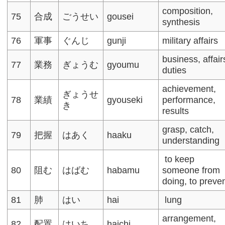
composition,
75
合成
ごうせい
gousei
synthesis
76
軍事
ぐんじ
gunji
military affairs​
business, affair
77
業務
ぎょうむ
gyoumu
duties
achievement,
ぎょうせ
78
業績
gyouseki
performance,
き
results
grasp, catch,
79
把握
はあく
haaku
understanding​
to keep
80
阻む
はばむ
habamu
someone from
doing, to preve
81
肺
はい
hai
lung
arrangement,
82
配置
はいち
haichi