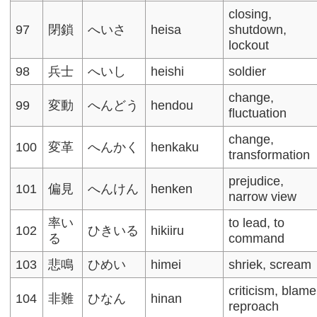
closing,
97
閉鎖
へいさ
heisa
shutdown,
lockout
98
兵士
へいし
heishi
soldier
change,
99
変動
へんどう
hendou
fluctuation​
change,
100
変革
へんかく
henkaku
transformation
prejudice,
101
偏見
へんけん
henken
narrow view​
率い
to lead, to
102
ひきいる
hikiiru
る
command
103
悲鳴
ひめい
himei
shriek, scream​
criticism, blame
104
非難
ひなん
hinan
reproach