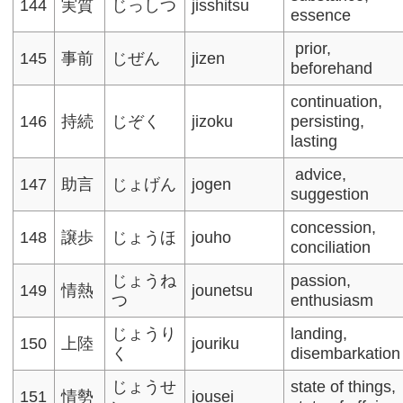
144
実質
じっしつ
jisshitsu
essence​
prior,
145
事前
じぜん
jizen
beforehand
continuation,
146
持続
じぞく
jizoku
persisting,
lasting
advice,
147
助言
じょげん
jogen
suggestion​
concession,
148
譲歩
じょうほ
jouho
conciliation
じょうね
passion,
149
情熱
jounetsu
つ
enthusiasm
じょうり
landing,
150
上陸
jouriku
く
disembarkation
じょうせ
state of things,
151
情勢
jousei