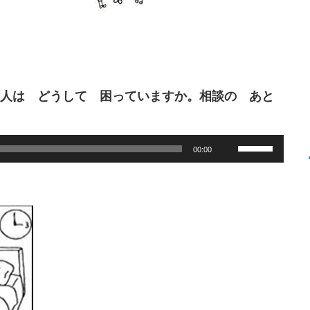
volume.
人は どうして 困っていますか。相談の あと
Use
00:00
Up/Down
Arrow
keys
to
increase
or
decrease
volume.