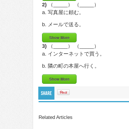
2)
（_____） （_____）
a. 写真屋に頼む。
b. メールで送る。
Show More
3)
（_____） （_____）
a. インターネットで買う。
b. 隣の町の本屋へ行く。
Show More
Share
Related Articles