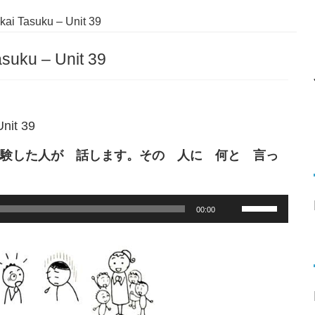
kai Tasuku – Unit 39
asuku – Unit 39
Unit 39
験した人が 話します。その 人に 何と 言っ
Use
00:00
Up/Down
Arrow
keys
to
increase
or
decrease