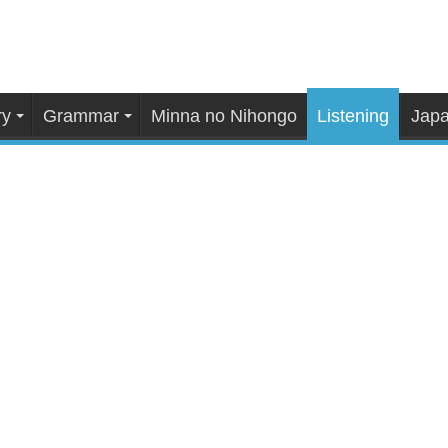
ry
Grammar
Minna no Nihongo
Listening
Japa