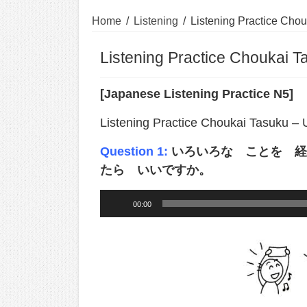
Home
/
Listening
/
Listening Practice Chou
Listening Practice Choukai T
[Japanese Listening Practice N5]
Listening Practice Choukai Tasuku – 
Question 1:
いろいろな ことを 経
たら いいですか。
Audio
00:00
Player