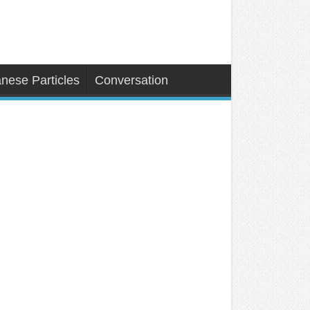
nese Particles
Conversation