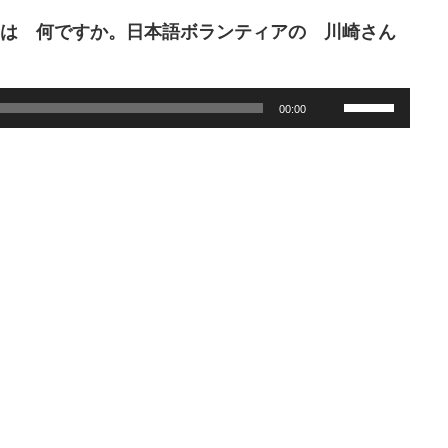
は 何ですか。日本語ボランティアの 川崎さん
Use
00:00
Up/Down
Arrow
keys
to
increase
or
decrease
volume.