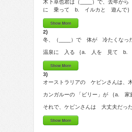
木下卓也君は（____）で、去年から
に 乗って b. イルカと 遊んで
Show More
2)
冬、（____）で 体が 冷たくな
温泉に 入る ｛a. 人を 見て b
Show More
3)
オーストラリアの ケビンさんは、木
カンガルーの 「ビリー」が ｛a. 
それで、ケビンさんは 大丈夫だっ
Show More