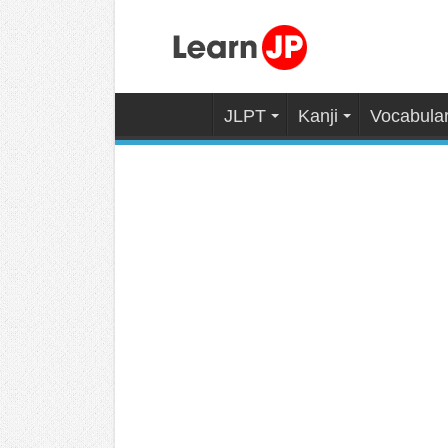
JLPT
Kanji
Vocabula