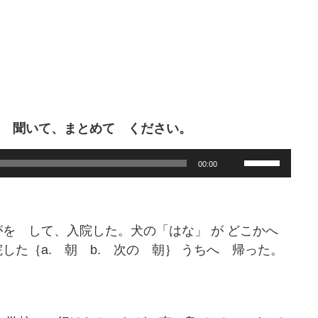
 聞いて、まとめて ください。
Use
00:00
Up/Down
Arrow
keys
to
がを して、入院した。犬の「はな」 が どこかへ
increase
た｛a. 朝 b. 次の 朝｝ うちへ 帰った。
or
decrease
volume.