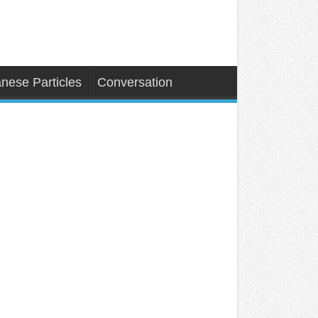
nese Particles
Conversation