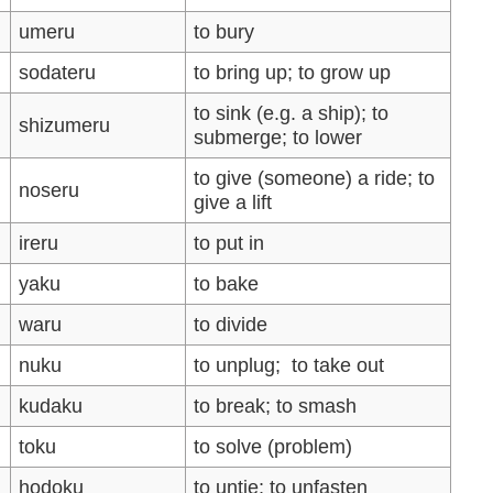
umeru
to bury
sodateru
to bring up; to grow up
to sink (e.g. a ship); to
shizumeru
submerge; to lower
to give (someone) a ride; to
noseru
give a lift
ireru
to put in
yaku
to bake
waru
to divide
nuku
to unplug; to take out
kudaku
to break; to smash
toku
to solve (problem)
hodoku
to untie; to unfasten