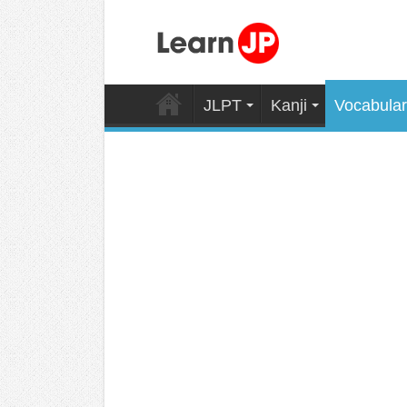
JLPT
Kanji
Vocabular