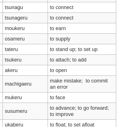
tsunagu
to connect
tsunageru
to connect
moukeru
to earn
osameru
to supply
tateru
to stand up; to set up
tsukeru
to attach; to add
akeru
to open
make mistake; to commit
machigaeru
an error
mukeru
to face
to advance; to go forward;
susumeru
to improve
ukaberu
to float; to set afloat