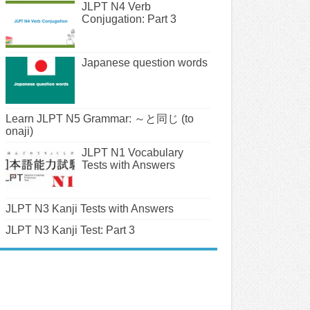
JLPT N4 Verb
Conjugation: Part 3
Japanese question words
Learn JLPT N5 Grammar: ～と同じ (to
onaji)
JLPT N1 Vocabulary
Tests with Answers
JLPT N3 Kanji Tests with Answers
JLPT N3 Kanji Test: Part 3