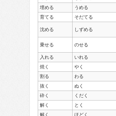
埋める
うめる
育てる
そだてる
沈める
しずめる
乗せる
のせる
入れる
いれる
焼く
やく
割る
わる
抜く
ぬく
砕く
くだく
解く
とく
解く
ほどく