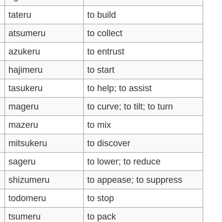
tateru
to build
atsumeru
to collect
azukeru
to entrust
hajimeru
to start
tasukeru
to help; to assist
mageru
to curve; to tilt; to turn
mazeru
to mix
mitsukeru
to discover
sageru
to lower; to reduce
shizumeru
to appease; to suppress
todomeru
to stop
tsumeru
to pack