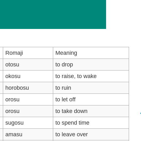
Romaji
Meaning
otosu
to drop
okosu
to raise, to wake
horobosu
to ruin
orosu
to let off
orosu
to take down
sugosu
to spend time
amasu
to leave over