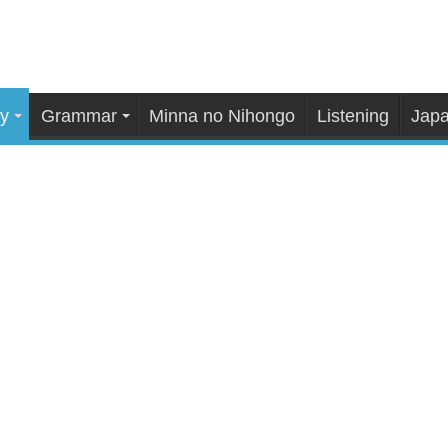
y
Grammar
Minna no Nihongo
Listening
Japa