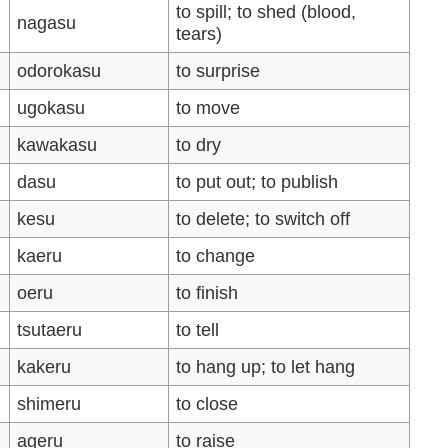
to spill; to shed (blood,
nagasu
tears)
odorokasu
to surprise
ugokasu
to move
kawakasu
to dry
dasu
to put out; to publish
kesu
to delete; to switch off
kaeru
to change
oeru
to finish
tsutaeru
to tell
kakeru
to hang up; to let hang
shimeru
to close
ageru
to raise