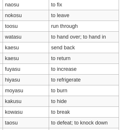
naosu
to fix
nokosu
to leave
toosu
run through
watasu
to hand over; to hand in
kaesu
send back
kaesu
to return
fuyasu
to increase
hiyasu
to refrigerate
moyasu
to burn
kakusu
to hide
kowasu
to break
taosu
to defeat; to knock down