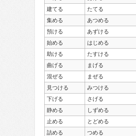
建てる
たてる
集める
あつめる
預ける
あずける
始める
はじめる
助ける
たすける
曲げる
まげる
混ぜる
まぜる
見つける
みつける
下げる
さげる
静める
しずめる
止める
とどめる
詰める
つめる