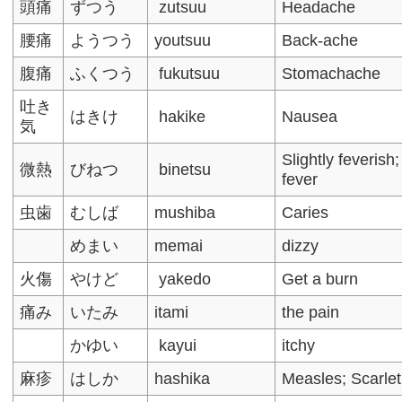
頭痛
ずつう
zutsuu
Headache
腰痛
ようつう
youtsuu
Back-ache
腹痛
ふくつう
fukutsuu
Stomachache
吐き
はきけ
hakike
Nausea
気
Slightly feverish;
微熱
びねつ
binetsu
fever
虫歯
むしば
mushiba
Caries
めまい
memai
dizzy
火傷
やけど
yakedo
Get a burn
痛み
いたみ
itami
the pain
かゆい
kayui
itchy
麻疹
はしか
hashika
Measles; Scarlet