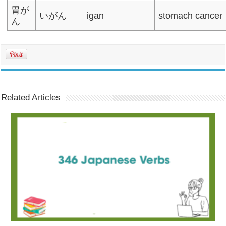
胃が
いがん
igan
stomach cancer
ん
Related Articles