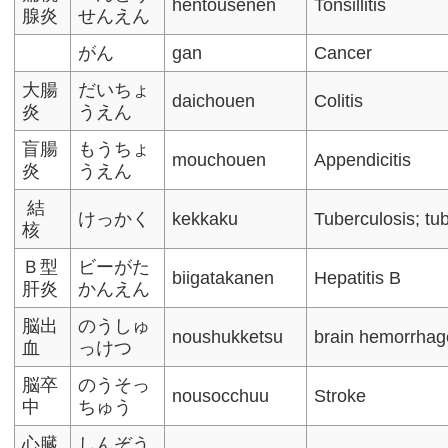
hentousenen
Tonsillitis
腺炎
せんえん
がん
gan
Cancer
大腸
だいちょ
daichouen
Colitis
炎
うえん
盲腸
もうちょ
mouchouen
Appendicitis
炎
うえん
結
けっかく
kekkaku
Tuberculosis; tu
核
Ｂ型
ビーがた
biigatakanen
Hepatitis B
肝炎
かんえん
脳出
のうしゅ
noushukketsu
brain hemorrhag
血
っけつ
脳卒
のうそっ
nousocchuu
Stroke
中
ちゅう
心臓
しんぞう