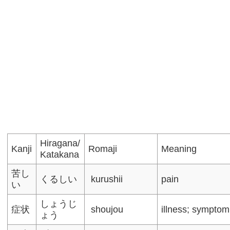
Hiragana/
Kanji
Romaji
Meaning
Katakana
苦し
くるしい
kurushii
pain
い
しょうじ
症状
shoujou
illness; symptom
ょう