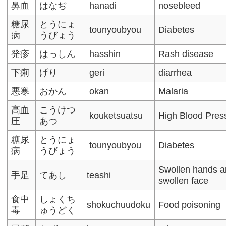
鼻血
はなぢ
hanadi
nosebleed
糖尿
とうにょ
tounyoubyou
Diabetes
病
うびょう
発疹
はっしん
hasshin
Rash disease
下痢
げり
geri
diarrhea
悪寒
おかん
okan
Malaria
高血
こうけつ
kouketsuatsu
High Blood Pres
圧
あつ
糖尿
とうにょ
tounyoubyou
Diabetes
病
うびょう
Swollen hands an
手足
てあし
teashi
swollen face
食中
しょくち
shokuchuudoku
Food poisoning
毒
ゅうどく