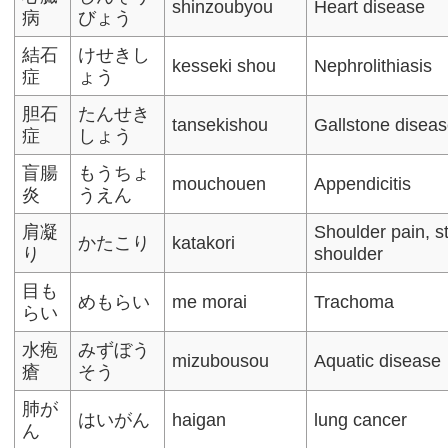
shinzoubyou
Heart disease
病
びょう
結石
けせきし
kesseki shou
Nephrolithiasis
症
ょう
胆石
たんせき
tansekishou
Gallstone disea
症
しょう
盲腸
もうちょ
mouchouen
Appendicitis
炎
うえん
肩凝
Shoulder pain, st
かたこり
katakori
り
shoulder
目も
めもらい
me morai
Trachoma
らい
水疱
みずぼう
mizubousou
Aquatic disease
瘡
そう
肺が
はいがん
haigan
lung cancer
ん