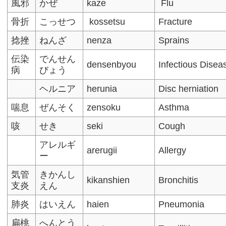
風邪
かぜ
kaze
Flu
骨折
こっせつ
kossetsu
Fracture
捻挫
ねんざ
nenza
Sprains
伝染
でんせん
densenbyou
Infectious Disea
病
びょう
ヘルニア
herunia
Disc herniation
喘息
ぜんそく
zensoku
Asthma
咳
せき
seki
Cough
アレルギ
arerugii
Allergy
ー
気管
きかんし
kikanshien
Bronchitis
支炎
えん
肺炎
はいえん
haien
Pneumonia
扁桃
へんとう