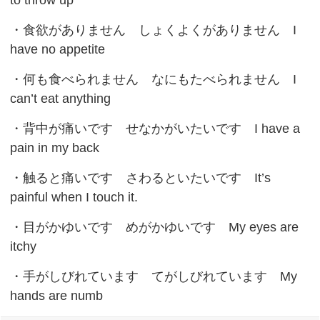
to throw up
・
食欲がありません
しょくよくがありません I
have no appetite
・
何も食べられません
なにもたべられません I
can’t eat anything
・
背中が痛いです
せなかがいたいです I have a
pain in my back
・
触ると痛いです
さわるといたいです It’s
painful when I touch it.
・
目がかゆいです
めがかゆいです My eyes are
itchy
・
手がしびれています
てがしびれています My
hands are numb