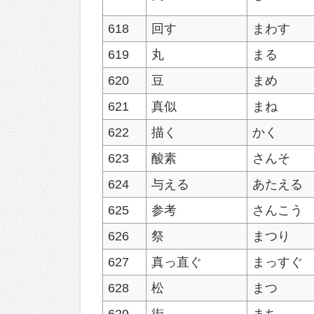
618
回す
まわす
619
丸
まる
620
豆
まめ
621
真似
まね
622
描く
かく
623
酸素
さんそ
624
与える
あたえる
625
参考
さんこう
626
祭
まつり
627
真っ直ぐ
まっすぐ
628
松
まつ
629
街
まち