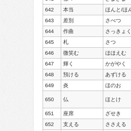
642
本当
ほんと/ほ
643
差別
さべつ
644
作曲
さっきょ
645
札
さつ
646
微笑む
ほほえむ
647
輝く
かがやく
648
預ける
あずける
649
炎
ほのお
650
仏
ほとけ
651
座席
ざせき
652
支える
ささえる