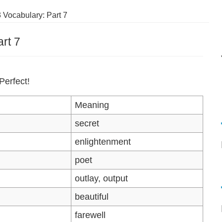
Vocabulary: Part 7
rt 7
erfect!
Meaning
secret
enlightenment
poet
outlay, output
beautiful
farewell