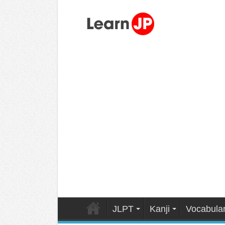
JLPT
Kanji
Vocabula