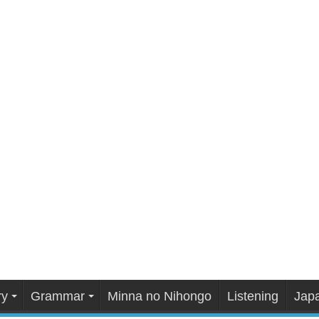
ry
Grammar
Minna no Nihongo
Listening
Japa