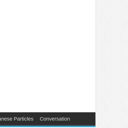
nese Particles
Conversation