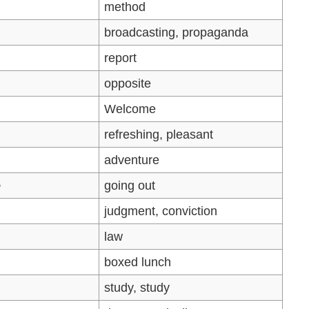
method
broadcasting, propaganda
report
opposite
Welcome
refreshing, pleasant
adventure
つ
going out
judgment, conviction
law
boxed lunch
う
study, study