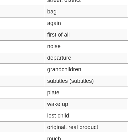
bag
again
first of all
noise
departure
grandchildren
subtitles (subtitles)
plate
wake up
lost child
original, real product
much