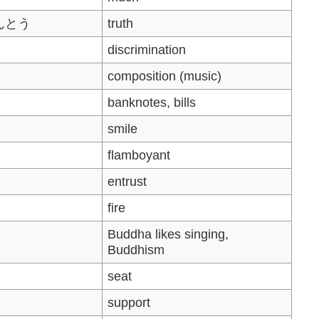
んとう
truth
discrimination
く
composition (music)
banknotes, bills
smile
flamboyant
entrust
fire
Buddha likes singing,
Buddhism
seat
support