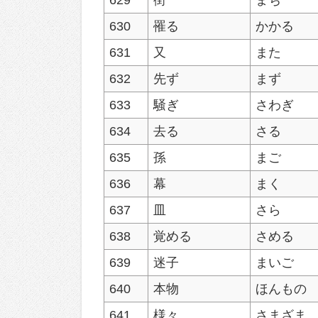
630
罹る
かかる
631
又
また
632
先ず
まず
633
騒ぎ
さわぎ
634
去る
さる
635
孫
まご
636
幕
まく
637
皿
さら
638
覚める
さめる
639
迷子
まいご
640
本物
ほんもの
641
様々
さまざま