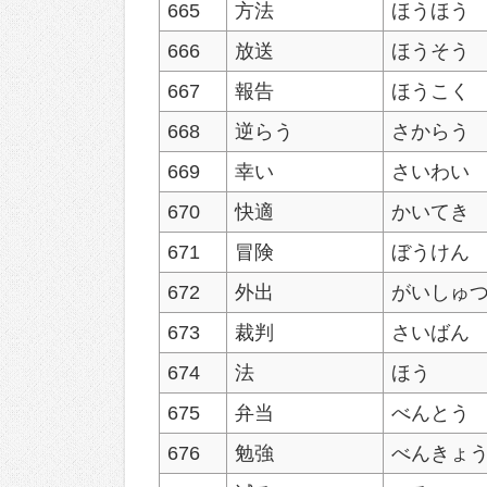
665
方法
ほうほう
666
放送
ほうそう
667
報告
ほうこく
668
逆らう
さからう
669
幸い
さいわい
670
快適
かいてき
671
冒険
ぼうけん
672
外出
がいしゅ
673
裁判
さいばん
674
法
ほう
675
弁当
べんとう
676
勉強
べんきょ