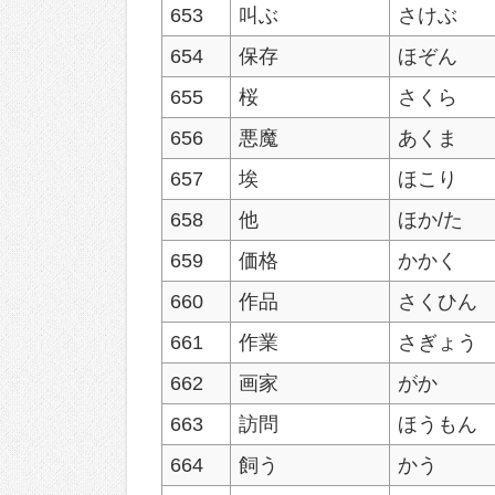
653
叫ぶ
さけぶ
654
保存
ほぞん
655
桜
さくら
656
悪魔
あくま
657
埃
ほこり
658
他
ほか/た
659
価格
かかく
660
作品
さくひん
661
作業
さぎょう
662
画家
がか
663
訪問
ほうもん
664
飼う
かう