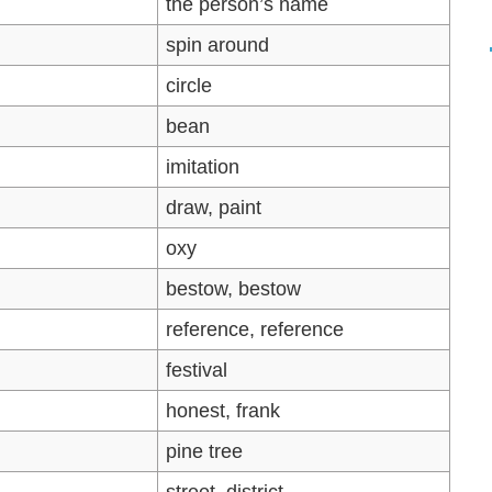
the person’s name
spin around
circle
bean
imitation
draw, paint
oxy
bestow, bestow
reference, reference
festival
honest, frank
pine tree
street, district