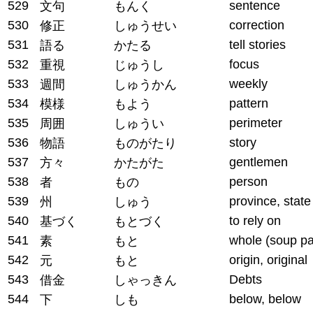
529
sentence
文句
もんく
530
correction
修正
しゅうせい
531
tell stories
語る
かたる
532
focus
重視
じゅうし
533
weekly
週間
しゅうかん
534
pattern
模様
もよう
535
perimeter
周囲
しゅうい
536
story
物語
ものがたり
537
gentlemen
方々
かたがた
538
person
者
もの
539
province, state
州
しゅう
540
to rely on
基づく
もとづく
541
whole (soup p
素
もと
542
origin, original
元
もと
543
Debts
借金
しゃっきん
544
below, below
下
しも