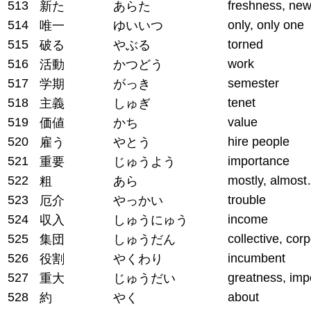
513
freshness, ne
新た
あらた
514
only, only one
唯一
ゆいいつ
515
torned
破る
やぶる
516
work
活動
かつどう
517
semester
学期
がっき
518
tenet
主義
しゅぎ
519
value
価値
かち
520
hire people
雇う
やとう
521
importance
重要
じゅうよう
522
mostly, almos
粗
あら
523
trouble
厄介
やっかい
524
income
収入
しゅうにゅう
525
collective, cor
集団
しゅうだん
526
incumbent
役割
やくわり
527
greatness, imp
重大
じゅうだい
528
about
約
やく