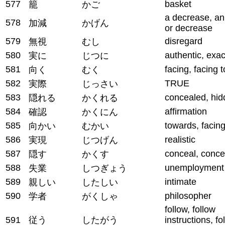
577
basket
籠
かご
a decrease, an
578
加減
かげん
or decrease
579
disregard
無視
むし
580
authentic, exac
実に
じつに
581
facing, facing 
向く
むく
582
TRUE
実際
じっさい
583
concealed, hi
隠れる
かくれる
584
affirmation
確認
かくにん
585
towards, facin
向かい
むかい
586
realistic
実現
じつげん
587
conceal, conce
隠す
かくす
588
unemployment
失業
しつぎょう
589
intimate
親しい
したしい
590
philosopher
学者
がくしゃ
follow, follow
591
従う
したがう
instructions, fo