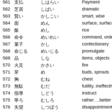
561
Payment
支払
しはらい
562
dramatic
芝居
しばい
563
smart, wise
賢い
かしこい
564
surface, surfac
面
めん
565
rice
飯
めし
566
command, ord
命令
めいれい
567
confectionery
菓子
かし
568
promulgate
命じる
めいじる
569
items, objects
品
しな
570
fire
火災
かさい
571
buds, sprouts
芽
め
572
chest
胸
むね
573
futility, ineffec
無駄
むだ
574
instruct
指導
しどう
575
rather….better
寧ろ
むしろ
576
disappointmen
失望
しつぼう